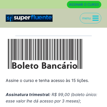
Skip
ASSINAR O CURSO
to
content
menu
Assine o curso e tenha acesso às 15 lições.
Assinatura trimestral:
R$ 99,00 (boleto único:
esse valor lhe dá acesso por 3 meses)
;