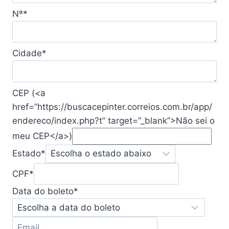
Nº
*
Cidade
*
CEP (<a
href=”https://buscacepinter.correios.com.br/app/
endereco/index.php?t” target=”_blank”>Não sei o
meu CEP</a>)
Estado
*
CPF
*
Data do boleto
*